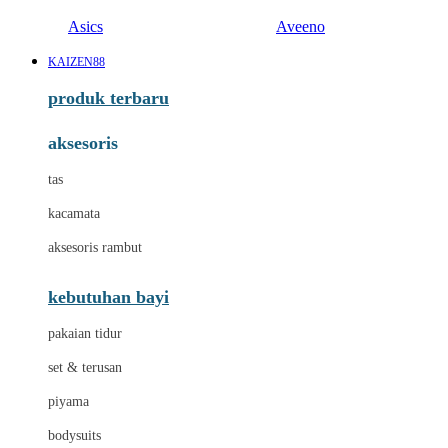
Asics
Aveeno
KAIZEN88
produk terbaru
aksesoris
tas
kacamata
aksesoris rambut
kebutuhan bayi
pakaian tidur
set & terusan
piyama
bodysuits