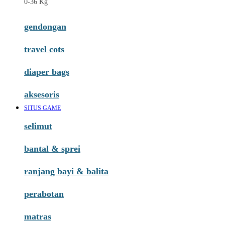
0-36 Kg
gendongan
travel cots
diaper bags
aksesoris
SITUS GAME
selimut
bantal & sprei
ranjang bayi & balita
perabotan
matras