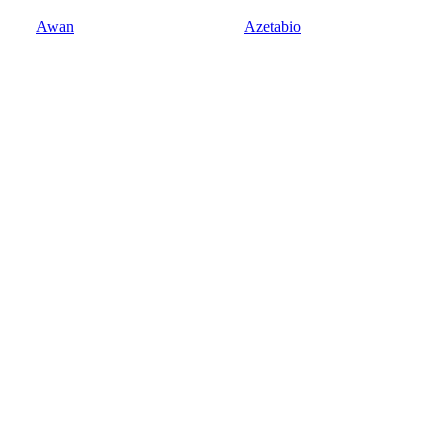
Awan
Azetabio