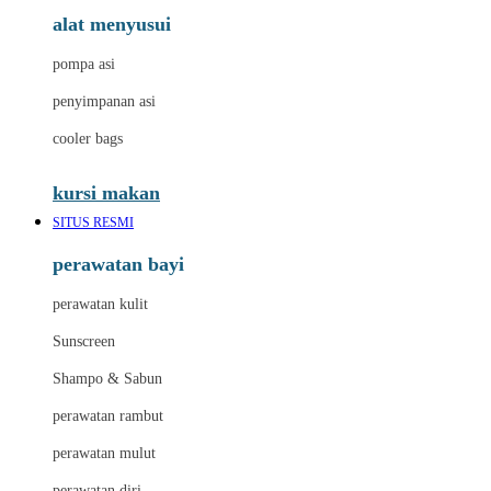
alat menyusui
pompa asi
penyimpanan asi
cooler bags
kursi makan
SITUS RESMI
perawatan bayi
perawatan kulit
Sunscreen
Shampo & Sabun
perawatan rambut
perawatan mulut
perawatan diri